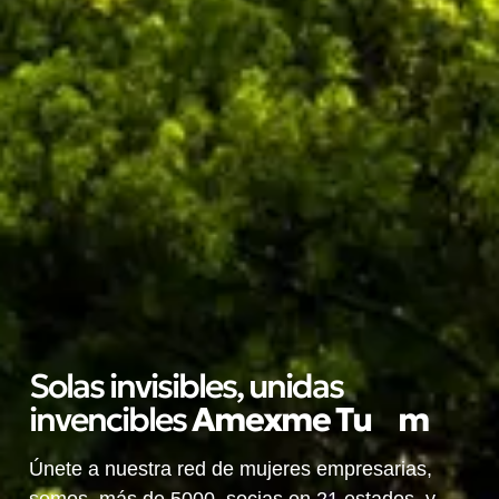
Solas invisibles, unidas
invencibles
A
m
e
x
m
e
T
u
l
u
m
Únete a nuestra red de mujeres empresarias,