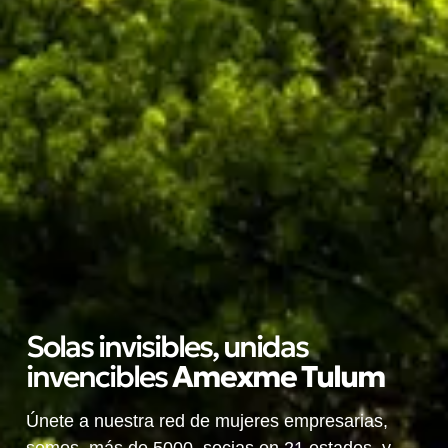
Solas invisibles, unidas
invencibles
A
m
e
x
m
e
T
u
l
u
m
Únete a nuestra red de mujeres empresarias,