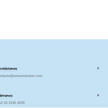
ontáctanos
ontacto@amexmetulum.com
lámanos
52 33 3195 4535