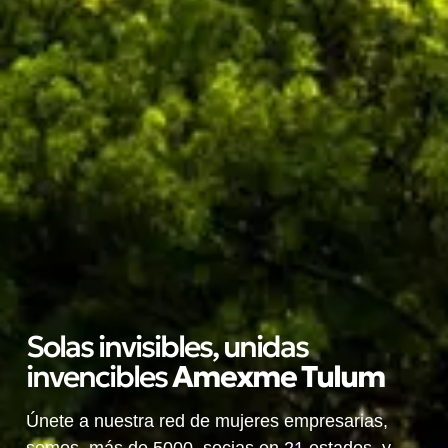
Solas invisibles, unidas
invencibles
A
m
e
x
m
e
T
u
l
u
m
Únete a nuestra red de mujeres empresarias,