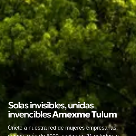
Solas invisibles, unidas
invencibles
A
m
e
x
m
e
T
u
l
u
m
Únete a nuestra red de mujeres empresarias,