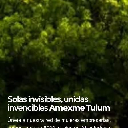
Solas invisibles, unidas
invencibles
A
m
e
x
m
e
T
u
l
u
m
Únete a nuestra red de mujeres empresarias,